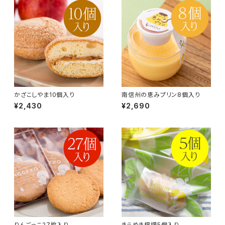
かざこしやま10個入り
南信州の恵みプリン8個入り
¥2,430
¥2,690
りんごっこ27枚入り
きらめき檸檬5個入り