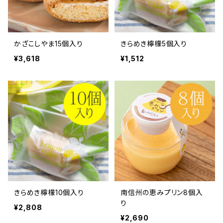
かざこしやま15個入り
きらめき檸檬5個入り
¥3,618
¥1,512
きらめき檸檬10個入り
南信州の恵みプリン8個入
り
¥2,808
¥2,690